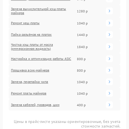
Замена вычислительной хэш-платы
1280 р
майнера
Ремонт хеш-платы
1040 р
Пайка разъёмов на платах
1440 р
Чистка хэш платы от масла
1840 р
(иммерсионная жидкость)
Настройка и оптимизация работы ASIC
800 р
Прошивка асик-майнера
800 р
Замена, перепайка чипа
1040 р
Ремонт платы майнера
1040 р
Замена кабелей, проводов, шин
400 р
Цены в прайс-листе указаны ориентировочные, без учета
стоимости запчастей.