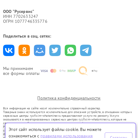
ООО "Русервис"
ИНН 7702633247
ОГРН 1077746335776
Поделиться в соц. сетях:
Мы принимаем
все формы оплаты
Политика конфиденциальности
Вся информация на сайте носит исключительно справочный характер.
Товарные знаки используются исключительно для описания устройств, в отношении которых
сервисные центры ryz.fixim-whatsminer.ru предоставляют услуги по ремонту. Услуги
оказываются в неавторизованных сервисных центрах ryz.fixim-whatsminer.ru, которые не
связаны с правообладателями товарных знаков или их официальными представителями.
Ремонт осуществляется для устройств, уже введенных в гражданский оборот в соответствии
Этот сайт использует файлы cookie. Вы можете
со статьей 1487 ГК РФ.
Использование товарных знаков не преследует цели индивидуализации услуг или введения
ознакомиться с
правилами использования
Согласен
потребителей в заблуждение, а служит для информирования о предоставляемых услугах по