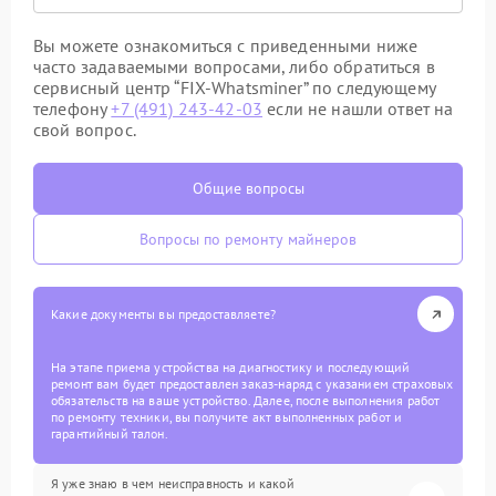
Вы можете ознакомиться с приведенными ниже
часто задаваемыми вопросами, либо обратиться в
сервисный центр “FIX-Whatsminer” по следующему
телефону
+7 (491) 243-42-03
если не нашли ответ на
свой вопрос.
Общие вопросы
Вопросы по ремонту майнеров
Какие документы вы предоставляете?
На этапе приема устройства на диагностику и последующий
ремонт вам будет предоставлен заказ-наряд с указанием страховых
обязательств на ваше устройство. Далее, после выполнения работ
по ремонту техники, вы получите акт выполненных работ и
гарантийный талон.
Я уже знаю в чем неисправность и какой