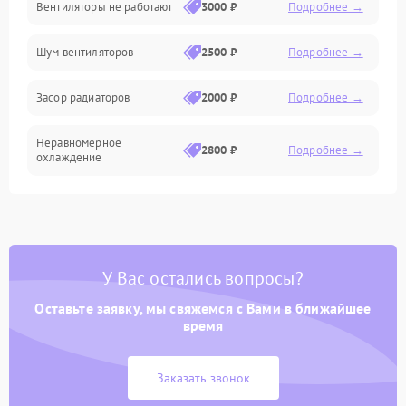
Вентиляторы не работают
3000 ₽
Подробнее →
Электроника
Шум вентиляторов
2500 ₽
Подробнее →
Электрика
Засор радиаторов
2000 ₽
Подробнее →
Программное обеспечение
Неравномерное
Химическая
2800 ₽
Подробнее →
охлаждение
Теплотехническая
У Вас остались вопросы?
Оставьте заявку, мы свяжемся с Вами в ближайшее
время
Заказать звонок