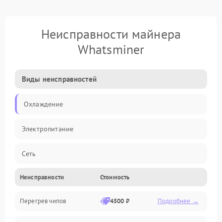
Неисправности майнера
Whatsminer
Виды неисправностей
Охлаждение
Электропитание
Сеть
Неисправности
Стоимость
Хеш-платы
Перегрев чипов
4500 ₽
Подробнее →
Механические повреждения