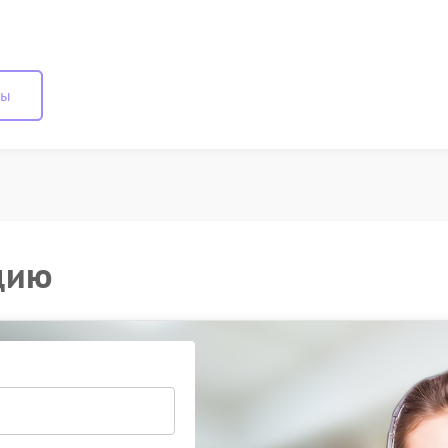
ны
цию